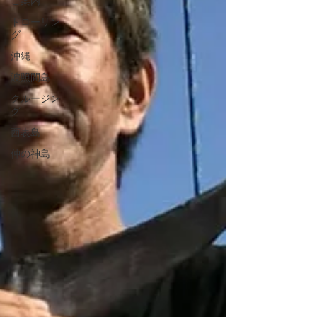
ご案内
トローリン
グ
沖縄
波照間島
クルージン
グ
西表島
仲の神島