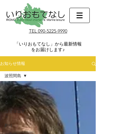
TEL 090-5225-9990
​「いりおもてなし」から最新情報
をお届けします♪
お知らせ情報
波照間島
全ての記事
今すぐ始め
る
コミュニテ
ィ
釣り