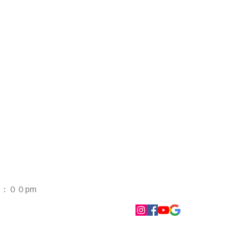
１：００pm